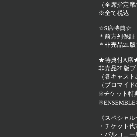
（全席指定席/
※全て税込
☆S席特典☆
＊前方列保証
＊非売品2L
★特典付A席
非売品2L版
（各キャスト
（ブロマイド
※チケット特
※ENSEM
《スペシャル
・チケット代?3
・バルコニー