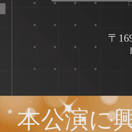
〒16
本公演に