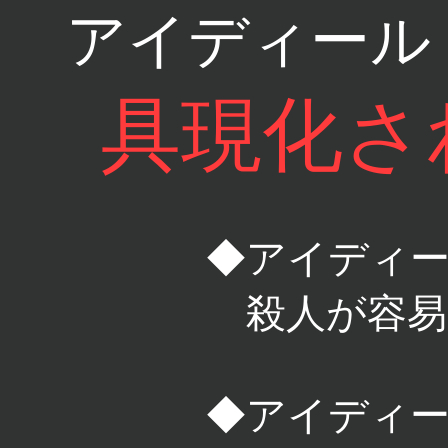
アイディール
具現化さ
◆アイディ
殺人が容易
◆アイディ