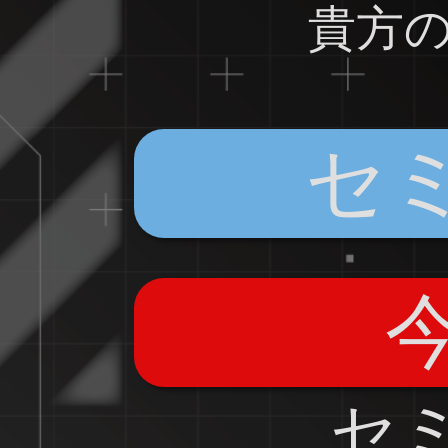
貴方
セ
セ