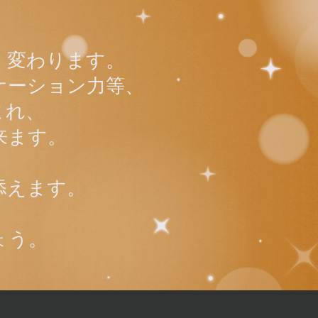
く変わります。
ケーション力等、
まれ、
来ます。
添えます。
、
ょう。