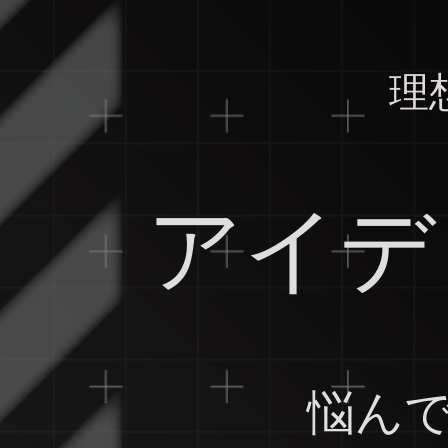
理
アイデ
悩ん